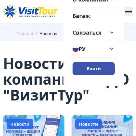
+375 (29) 148-41-31
Багаж
Связаться
Главная
/
Новости
РУ
Новости
Войти
компании СОДО
"ВизитТур"
Новости
Новости