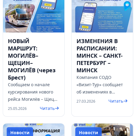
НОВЫЙ
ИЗМЕНЕНИЯ В
МАРШРУТ:
РАСПИСАНИИ:
МОГИЛЁВ–
МИНСК – САНКТ-
ЩЕЦИН–
ПЕТЕРБУРГ –
МОГИЛЁВ (через
МИНСК
Брест)
Компания СОДО
Сообщаем о начале
«Визит-Тур» сообщает
курсирования нового
об изменениях в
рейса Могилёв – Щецин
расписании по
Читать
27.03.2026
– Могилёв (через
маршрутам
Читать
25.05.2026
Брест).
Новости
Новости