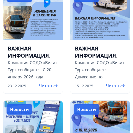
ВАЖНАЯ
ВАЖНАЯ
ИНФОРМАЦИЯ.
ИНФОРМАЦИЯ.
Компания СОДО «Визит
Компания СОДО «Визит
Тур» сообщает: - С 20
Тур» сообщает: -
января 2026 года
Движение по
вступают в силу
маршрутам Минск –
Читать
Читать
23.12.2025
15.12.2025
изменения в Закон
Москва – Минск и
Российской Федерации
Бобруйск - Москва -
Бобруйск
Новости
Новости