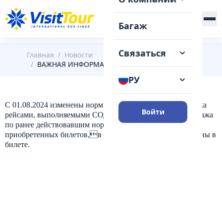
+375 (29) 148-41-31
Багаж
Связаться
Главная
/
Новости
/
ВАЖНАЯ ИНФОРМАЦИЯ ПО ПРОВОЗУ БАГАЖА
РУ
С 01.08.2024 изменены нормы бесплатного провоза багажа
Войти
рейсами, выполняемыми СОДО "Визит-Тур". Провоз багажа
по ранее действовавшим нормам, действует для ранее
приобретенных билетов,в которых эти нормы прописаны в
билете.