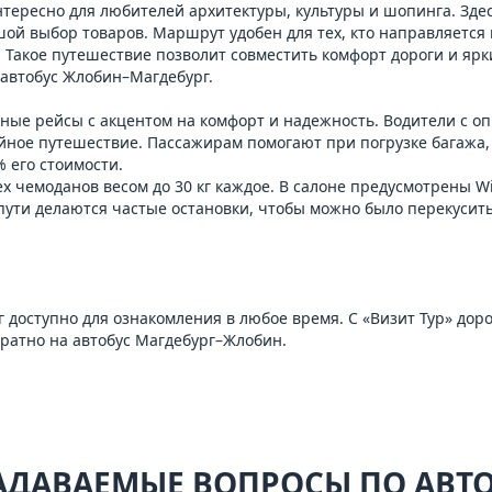
нтересно для любителей архитектуры, культуры и шопинга. Здес
й выбор товаров. Маршрут удобен для тех, кто направляется в
 Такое путешествие позволит совместить комфорт дороги и яр
 автобус Жлобин–Магдебург.
ые рейсы с акцентом на комфорт и надежность. Водители с о
ное путешествие. Пассажирам помогают при погрузке багажа, 
% его стоимости.
 чемоданов весом до 30 кг каждое. В салоне предусмотрены Wi
пути делаются частые остановки, чтобы можно было перекусить,
 доступно для ознакомления в любое время. С «Визит Тур» доро
братно на
автобус Магдебург–Жлобин
.
АДАВАЕМЫЕ ВОПРОСЫ ПО АВ