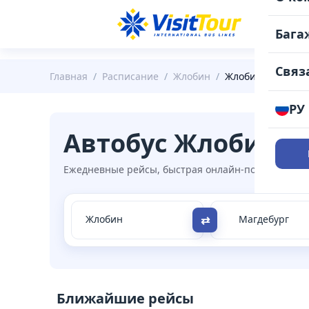
РАС
Бага
Связ
Главная
/
Расписание
/
Жлобин
/
Жлобин - Магдеб
РУ
Автобус Жлобин →
Ежедневные рейсы, быстрая онлайн-покупка, удоб
⇄
Ближайшие рейсы