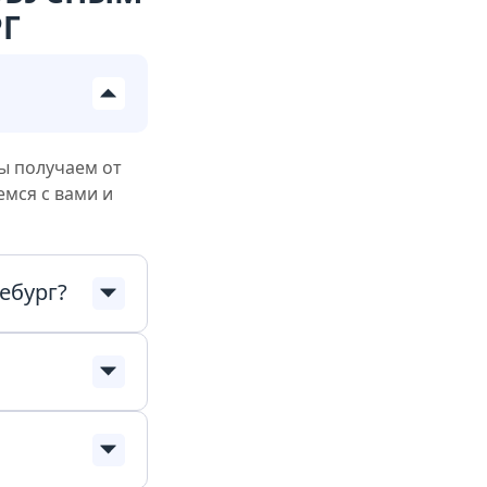
Г
ы получаем от
емся с вами и
ебург?
енам! Всё
та прямо
елефонам,
 службу