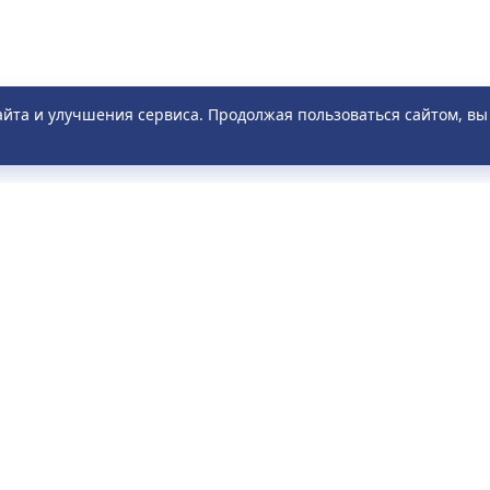
айта и улучшения сервиса. Продолжая пользоваться сайтом, в
ПАССАЖИРАМ
О КОМПАНИИ
исание
О компании
о задаваемые вопросы
Новости
ила
Акции
тронное обращение
Отзывы