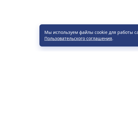
Мы используем файлы cookie для работы с
Пользовательского соглашения
.
Расп
Част
УНП 790071296, СОДО «Визит-тур».
Прав
Зарегистрирован: Могилевским
Элек