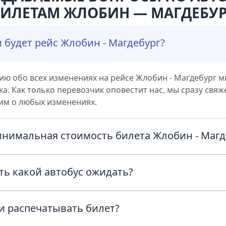
БИЛЕТАМ ЖЛОБИН — МАГДЕБУР
 будет рейс Жлобин - Магдебург?
ю обо всех изменениях на рейсе Жлобин - Магдебург м
а. Как только перевозчик оповестит нас, мы сразу свяж
им о любых изменениях.
инимальная стоимость билета Жлобин - Магд
ас из Жлобин в Магдебург с комфортом и по честным ц
ть какой автобус ожидать?
берите дату в поиске и узнайте точную стоимость биле
автобуса можно уточнить у перевозчика, позвонив по т
и распечатывать билет?
в билете рейса Жлобин - Магдебург или обратившись в