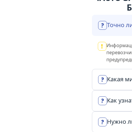
Точно ли
Информаци
перевозчик
предупред
Какая м
Мы везём в
Как узна
просто: вы
сейчас.
Описание 
Нужно л
указанным 