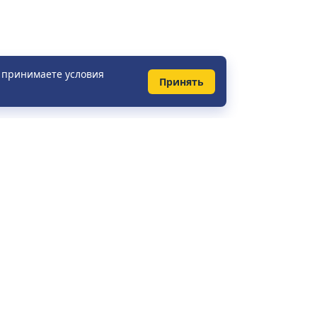
ы принимаете условия
Принять
КОНТАКТЫ
Справочная служба:
+375 (29) 148-41-31
+7 (495) 281-51-37
+49 (0) 421 2080 3656