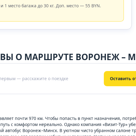
 и 1 место багажа до 30 кг. Доп. место — 55 BYN.
ВЫ О МАРШРУТЕ ВОРОНЕЖ – 
 первым — расскажите о поездке
Оставить о
ляет почти 970 км. Чтобы попасть в пункт назначения, потребу
й путь с комфортом нереально. Однако компания «Визит-Тур» уб
ый автобус Воронеж–Минск. В уютном чисто убранном салоне т