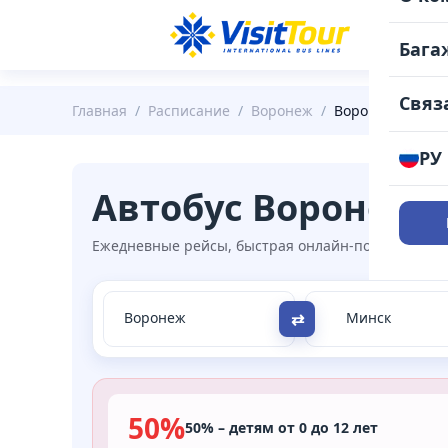
РАС
Бага
Связ
Главная
/
Расписание
/
Воронеж
/
Воронеж - Минс
РУ
Автобус Воронеж 
Ежедневные рейсы, быстрая онлайн-покупка, удоб
⇄
50%
50% – детям от 0 до 12 лет