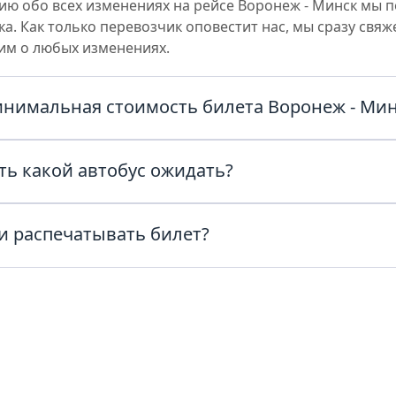
ю обо всех изменениях на рейсе Воронеж - Минск мы п
а. Как только перевозчик оповестит нас, мы сразу свяж
им о любых изменениях.
инимальная стоимость билета Воронеж - Мин
ас из Воронеж в Минск с комфортом и по честным ценам
ть какой автобус ожидать?
ату в поиске и узнайте точную стоимость билета прямо 
автобуса можно уточнить у перевозчика, позвонив по т
и распечатывать билет?
в билете рейса Воронеж - Минск или обратившись в сл
VisitTour за день до отправления.
и в автобус нужно предъявить паспорт, билет в распеч
 возможность предъявить билет в электронном виде