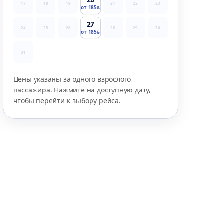
17
18
19
21
22
23
от 185
27
24
25
26
28
29
30
от 185
31
Цены указаны за одного взрослого
пассажира. Нажмите на доступную дату,
чтобы перейти к выбору рейса.