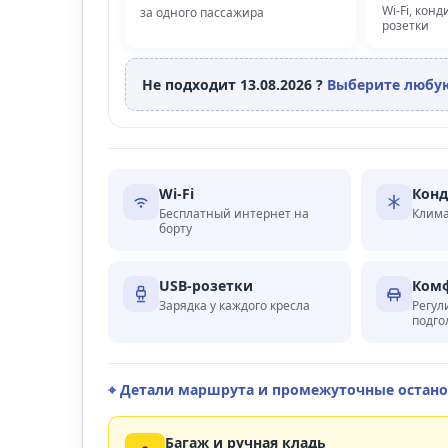
Wi‑Fi, кон
за одного пассажира
розетки
Не подходит 13.08.2026 ?
Выберите любую
Wi‑Fi
Кон
Бесплатный интернет на
Клима
борту
USB-розетки
Комф
Зарядка у каждого кресла
Регул
подго
⌖ Детали маршрута и промежуточные остан
Багаж и ручная кладь