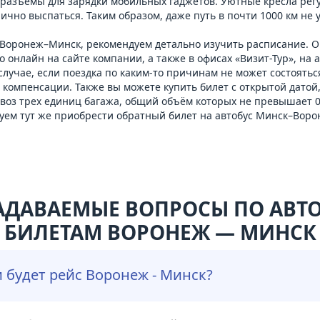
е разъемы для зарядки мобильных гаджетов. Уютные кресла рег
чно выспаться. Таким образом, даже путь в почти 1000 км не 
 Воронеж–Минск, рекомендуем детально изучить расписание. Он
онлайн на сайте компании, а также в офисах «Визит-Тур», на 
учае, если поездка по каким-то причинам не может состояться
 компенсации. Также вы можете купить билет с открытой датой,
воз трех единиц багажа, общий объём которых не превышает 0,1
туем тут же приобрести обратный билет на
автобус Минск–Воро
АДАВАЕМЫЕ ВОПРОСЫ ПО АВ
БИЛЕТАМ ВОРОНЕЖ — МИНСК
и будет рейс Воронеж - Минск?