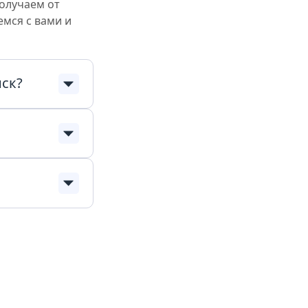
олучаем от
емся с вами и
ск?
! Всё просто:
сейчас.
елефонам,
ужбу
атанном виде