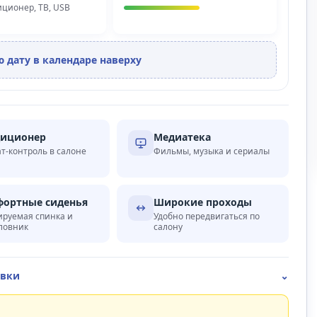
диционер, ТВ, USB
 дату в календаре наверху
диционер
Медиатека
т-контроль в салоне
Фильмы, музыка и сериалы
ортные сиденья
Широкие проходы
ируемая спинка и
Удобно передвигаться по
ловник
салону
овки
⌄