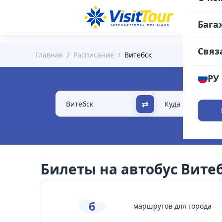
РАС
Бага
Связ
Главная
/
Расписание
/
Витебск
РУ
⇄
Билеты на автобус Вите
6
маршрутов для города