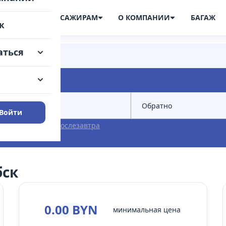
ПИСАНИЕ
ПАССАЖИРАМ
О КОМПАНИИ
БАГАЖ
ж
аться
Войти
Завтра
Послезавтра
бск
0.00 BYN
минимальная цена