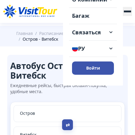
+375 (29) 148-41-31
Багаж
Связаться
Главная
/
Расписание
/
Остров
/
Остров - Витебск
РУ
Автобус Остров →
Войти
Витебск
Ежедневные рейсы, быстрая онлайн-покупка,
удобные места.
⇄