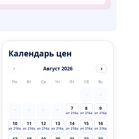
Календарь цен
‹
›
Август 2026
Пн
Вт
Ср
Чт
Пт
Сб
Вс
1
2
7
8
9
3
4
5
6
от 216
от 216
от 216
10
11
12
13
14
15
16
от 216
от 216
от 216
от 216
от 216
от 216
от 216
17
18
19
20
21
22
23