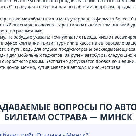
ейшие в Европе угольные и горнодобывающие шахтные комплекс
ить Остраву для экскурсии или по рабочим вопросам, предлага
 перевозки межобластного и международного формата более 10
нный автопарк позволяют гарантировать клиентам высокий ур
рого по расписанию.
му. Не забудьте указать: точную дату отъезда, число пассажир
 офисе компании «Визит-Тур» или в кассе на автовокзале ваше
ете в пути, ведь для отдыха предусмотрены раскладывающиеся 
арядки для мобильных гаджетов. За рулем автобусов, следующих
коростного режим. Бесплатно допускается провоз до 3 единиц 
путь домой можно, купив билет на
автобус Минск-Острава
.
АДАВАЕМЫЕ ВОПРОСЫ ПО АВ
БИЛЕТАМ ОСТРАВА — МИНСК
 будет рейс Острава - Минск?