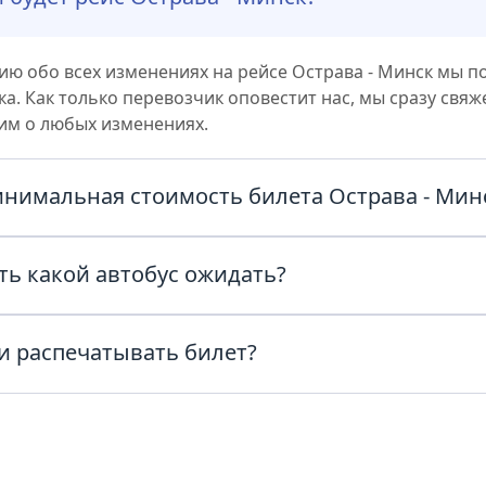
ю обо всех изменениях на рейсе Острава - Минск мы п
а. Как только перевозчик оповестит нас, мы сразу свяж
им о любых изменениях.
инимальная стоимость билета Острава - Мин
ас из Острава в Минск с комфортом и по честным ценам
ть какой автобус ожидать?
ату в поиске и узнайте точную стоимость билета прямо 
автобуса можно уточнить у перевозчика, позвонив по т
и распечатывать билет?
в билете рейса Острава - Минск или обратившись в сл
за день до отправления.
и в автобус нужно предъявить паспорт, билет в распеч
 возможность предъявить билет в электронном виде