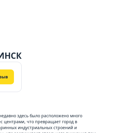
МИНСК
тзыв
 недавно здесь было расположено много
с центрами, что превращает город в
таринных индустриальных строений и