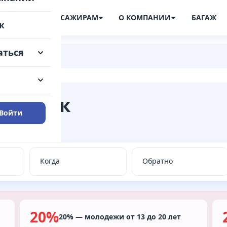
ПИСАНИЕ
ПАССАЖИРАМ
О КОМПАНИИ
БАГАЖ
ж
аться
→ Минск
Войти
ные места.
20%
20% — молодежи от 13 до 20 лет