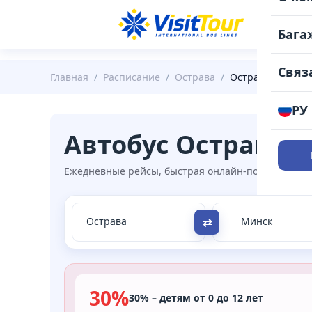
РАС
Бага
Связ
Главная
/
Расписание
/
Острава
/
Острава - Минск
РУ
Автобус Острава 
Ежедневные рейсы, быстрая онлайн-покупка, удоб
⇄
30%
30% – детям от 0 до 12 лет