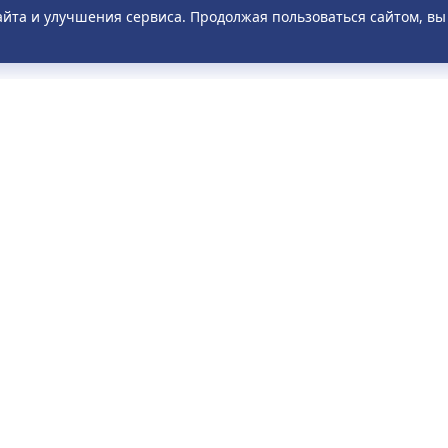
айта и улучшения сервиса. Продолжая пользоваться сайтом, в
ПАССАЖИРАМ
О КОМПАНИИ
исание
О компании
о задаваемые вопросы
Новости
ила
Акции
тронное обращение
Отзывы
дан
Контакты
рат билета
возка багажа