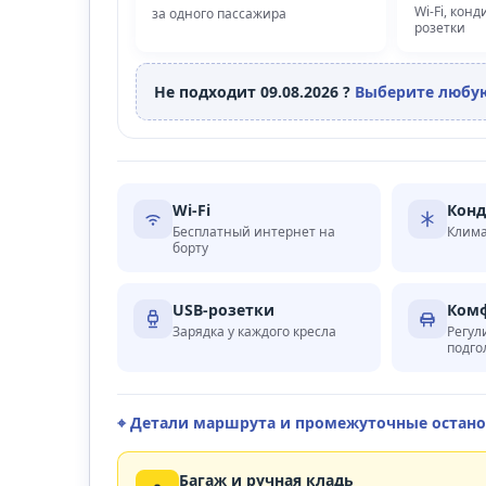
Wi‑Fi, кон
за одного пассажира
розетки
Не подходит 09.08.2026 ?
Выберите любую
Wi‑Fi
Кон
Бесплатный интернет на
Клима
борту
USB-розетки
Комф
Зарядка у каждого кресла
Регул
подго
⌖ Детали маршрута и промежуточные остан
Багаж и ручная кладь