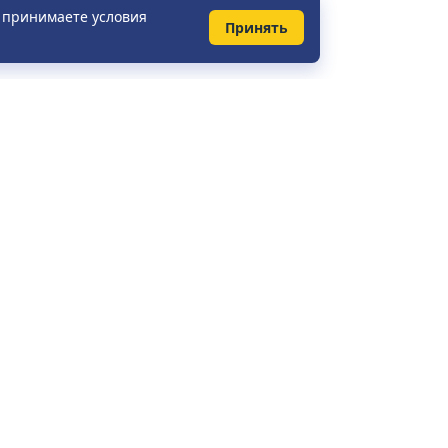
ы принимаете условия
Принять
КОНТАКТЫ
Справочная служба:
+375 (29) 148-41-31
+7 (495) 281-51-37
+49 (0) 421 2080 3656
info@vt.by
Ежедневно с 08:00 до 23:00
Напишите нам: