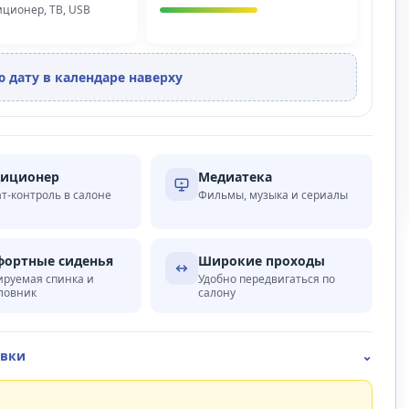
диционер, ТВ, USB
 дату в календаре наверху
диционер
Медиатека
т-контроль в салоне
Фильмы, музыка и сериалы
ортные сиденья
Широкие проходы
ируемая спинка и
Удобно передвигаться по
ловник
салону
овки
⌄