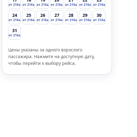
от 216
от 216
от 216
от 216
от 216
от 216
от 216
24
25
26
27
28
29
30
от 216
от 216
от 216
от 216
от 216
от 216
от 216
31
от 216
Цены указаны за одного взрослого
пассажира. Нажмите на доступную дату,
чтобы перейти к выбору рейса.