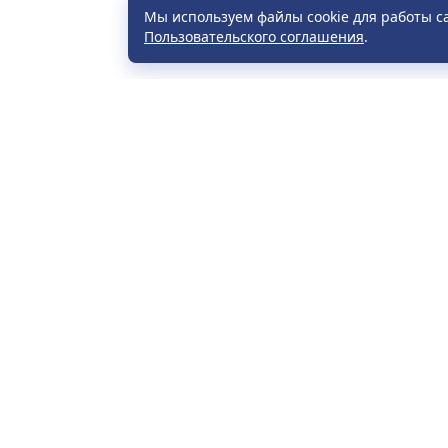
Мы используем файлы cookie для работы с
Пользовательского соглашения
.
Расп
Част
УНП 790071296, СОДО «Визит-тур».
Прав
Зарегистрирован: Могилевским
Элек
областным исполнительным
граж
комитетом. Дата регистрации:
Возв
08.04.2004. Юридический адрес:
Пере
Республика Беларусь, 213826, г.
Бобруйск, ул. Пушкина, 151