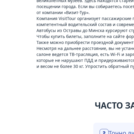
великолепных музеев. Здесь находятся стар
посещении города. Если вы собираетесь посет
от компании «Визит-Тур».
Компания VisitTour организует пассажирские
компетентный водительский состав и совреме
Автобусы из Остравы до Минска курсируют ст
Чтобы купить билеты, заполните на сайте фор
Также можно приобрести проездной документ в
Несмотря на дальнее расстояние, вы не устан
салоне ведется ТВ-трасляция, есть Wi-Fi и з
которые не нарушают ПДД и придерживаются с
и весом не более 30 кг. Упростить обратный 
ЧАСТО З
Точно ли