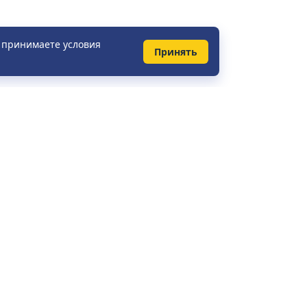
ы принимаете условия
Принять
КОНТАКТЫ
Справочная служба:
+375 (29) 148-41-31
+7 (495) 281-51-37
+49 (0) 421 2080 3656
info@vt.by
Ежедневно с 08:00 до 23:00