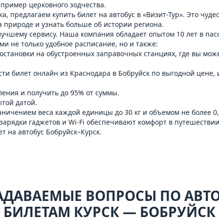
пример церковного зодчества.
ка, предлагаем купить билет на автобус в «Визит-Тур». Это чуд
 природе и узнать больше об истории региона.
 лучшему сервису. Наша компания обладает опытом 10 лет в па
ами не только удобное расписание, но и также:
 остановки на обустроенных заправочных станциях, где вы мож
сти билет онлайн из Краснодара в Бобруйск по выгодной цене,
ления и получить до 95% от суммы.
той датой.
аничением веса каждой единицы до 30 кг и объемом не более 0,1
 зарядки гаджетов и Wi-Fi обеспечивают комфорт в путешествии
ет на
автобус Бобруйск–Курск
.
АДАВАЕМЫЕ ВОПРОСЫ ПО АВ
БИЛЕТАМ КУРСК — БОБРУЙСК