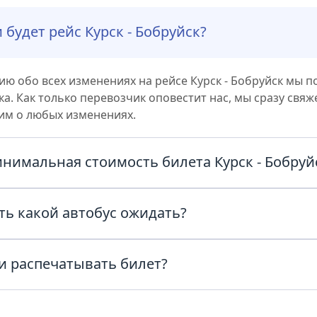
 будет рейс Курск - Бобруйск?
 обо всех изменениях на рейсе Курск - Бобруйск мы п
а. Как только перевозчик оповестит нас, мы сразу свяж
им о любых изменениях.
инимальная стоимость билета Курск - Бобруй
ас из Курск в Бобруйск с комфортом и по честным ценам
ть какой автобус ожидать?
ату в поиске и узнайте точную стоимость билета прямо 
автобуса можно уточнить у перевозчика, позвонив по т
и распечатывать билет?
в билете рейса Курск - Бобруйск или обратившись в сл
за день до отправления.
и в автобус нужно предъявить паспорт, билет в распеч