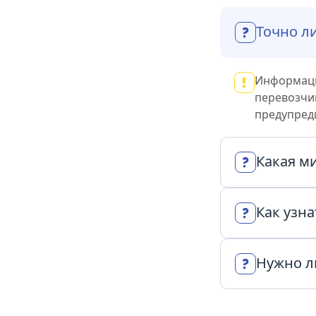
Точно ли
Информацию
перевозчик
предупред
Какая м
Мы везём в
Как узна
выберите д
Описание 
Нужно л
указанным 
VisitTour 
Для посадк