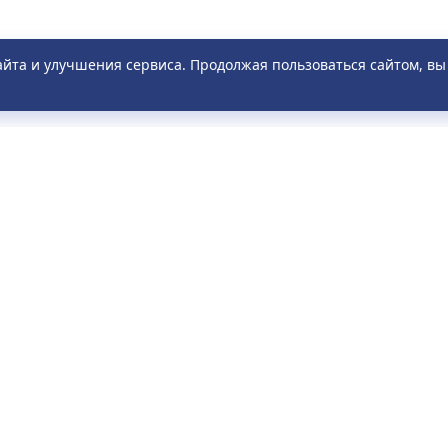
айта и улучшения сервиса. Продолжая пользоваться сайтом, в
ПАССАЖИРАМ
О КОМПАНИИ
исание
О компании
о задаваемые вопросы
Новости
ила
Акции
тронное обращение
Отзывы
дан
Контакты