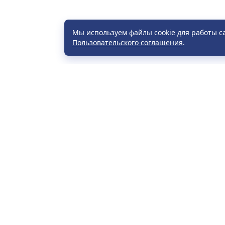
Мы используем файлы cookie для работы с
Пользовательского соглашения
.
Расп
Част
УНП 790071296, СОДО «Визит-тур».
Прав
Зарегистрирован: Могилевским
Элек
областным исполнительным
граж
комитетом. Дата регистрации: