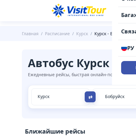
РАС
Бага
Связ
Главная
/
Расписание
/
Курск
/
Курск - Бобруйск
РУ
Автобус Курск → Б
Ежедневные рейсы, быстрая онлайн-покупка, удоб
⇄
Ближайшие рейсы