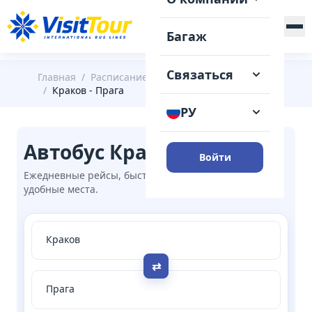
+375 (29) 148-41-31
Багаж
Связаться
Главная
/
Расписание
/
Краков
/
Краков - Прага
РУ
Автобус Краков → Прага
Войти
Ежедневные рейсы, быстрая онлайн-покупка,
удобные места.
⇄