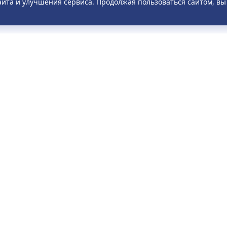
айта и улучшения сервиса. Продолжая пользоваться сайтом, в
ПАССАЖИРАМ
О КОМПАНИИ
исание
О компании
о задаваемые вопросы
Новости
ила
Акции
тронное обращение
Отзывы
дан
Контакты
рат билета
возка багажа
та через ЕРИП