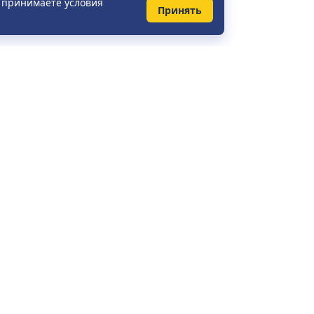
ы принимаете условия
Принять
КОНТАКТЫ
Справочная служба:
+375 (29) 148-41-31
+7 (495) 281-51-37
+49 (0) 421 2080 3656
info@vt.by
Ежедневно с 08:00 до 23:00
Напишите нам: