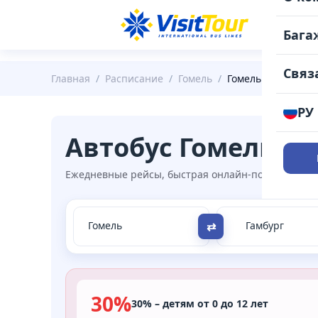
РАС
Бага
Связ
Главная
/
Расписание
/
Гомель
/
Гомель - Гамбург
РУ
Автобус Гомель → 
Ежедневные рейсы, быстрая онлайн-покупка, удоб
⇄
30%
30% – детям от 0 до 12 лет