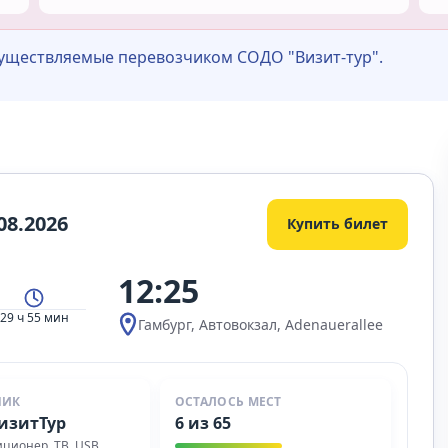
существляемые перевозчиком СОДО "Визит-тур".
08.2026
Купить билет
12:25
29 ч 55 мин
Гамбург, Автовокзал, Adenauerallee
ЧИК
ОСТАЛОСЬ МЕСТ
изитТур
6 из 65
диционер, ТВ, USB