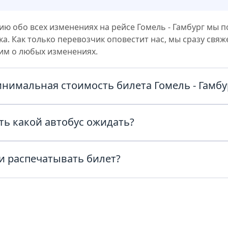
ю обо всех изменениях на рейсе Гомель - Гамбург мы п
а. Как только перевозчик оповестит нас, мы сразу свяж
им о любых изменениях.
инимальная стоимость билета Гомель - Гамбу
ас из Гомель в Гамбург с комфортом и по честным ценам
ть какой автобус ожидать?
ату в поиске и узнайте точную стоимость билета прямо 
автобуса можно уточнить у перевозчика, позвонив по т
и распечатывать билет?
в билете рейса Гомель - Гамбург или обратившись в сл
VisitTour за день до отправления.
и в автобус нужно предъявить паспорт, билет в распеч
 возможность предъявить билет в электронном виде