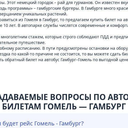
. Этот немецкий городок – рай для гурманов. Он известен вку
оздь программы» – гамбургские бургеры. В Гамбурге много кра
созерцанием уникальных растений.
авиться из Гомеля в Гамбург, то предлагаем купить билет на ав
е 10 лет. В автопарке службы числятся современные и комфор
с многолетним стажем, которые строго соблюдают ПДД и предп
кательное путешествие.
удобному расписанию. В пути предусмотрены остановки на обор
ездка по какой-то причине не состоится, то вы можете сдать би
ить обратный билет на
автобус Гамбург–Гомель
по выгодной цене
АДАВАЕМЫЕ ВОПРОСЫ ПО АВ
БИЛЕТАМ ГОМЕЛЬ — ГАМБУРГ
 будет рейс Гомель - Гамбург?