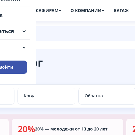
ПИСАНИЕ
ПАССАЖИРАМ
О КОМПАНИИ
БАГАЖ
ж
аться
Гамбург
Войти
ные места.
20%
20% — молодежи от 13 до 20 лет