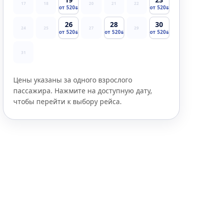
17
18
20
21
22
от 520
от 520
26
28
30
24
25
27
29
от 520
от 520
от 520
31
Цены указаны за одного взрослого
пассажира. Нажмите на доступную дату,
чтобы перейти к выбору рейса.