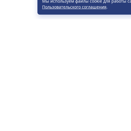
Мы используем файлы cookie для работы с
Пользовательского соглашения
.
Расп
Част
УНП 790071296, СОДО «Визит-тур».
Прав
Зарегистрирован: Могилевским
Элек
областным исполнительным
граж
комитетом. Дата регистрации:
Возв
08.04.2004. Юридический адрес:
Пере
Республика Беларусь, 213826, г.
Бобруйск, ул. Пушкина, 151
Опла