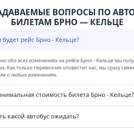
АДАВАЕМЫЕ ВОПРОСЫ ПО АВ
БИЛЕТАМ БРНО — КЕЛЬЦЕ
 будет рейс Брно - Кельце?
ю обо всех изменениях на рейсе Брно - Кельце мы пол
а. Как только перевозчик оповестит нас, мы сразу свяж
им о любых изменениях.
инимальная стоимость билета Брно - Кельце
ас из Брно в Кельце с комфортом и по честным ценам! В
ть какой автобус ожидать?
ату в поиске и узнайте точную стоимость билета прямо 