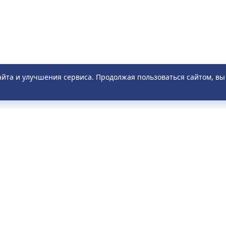
айта и улучшения сервиса. Продолжая пользоваться сайтом, в
ПАССАЖИРАМ
О КОМПАНИИ
исание
О компании
о задаваемые вопросы
Новости