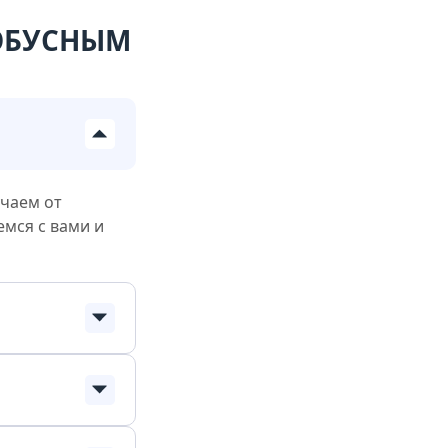
ТОБУСНЫМ
учаем от
емся с вами и
?
сё просто:
сейчас.