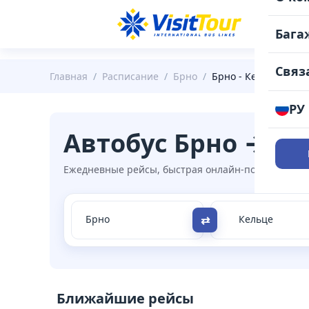
РАС
Бага
Связ
Главная
/
Расписание
/
Брно
/
Брно - Кельце
РУ
Автобус Брно → К
Ежедневные рейсы, быстрая онлайн-покупка, удоб
⇄
Ближайшие рейсы