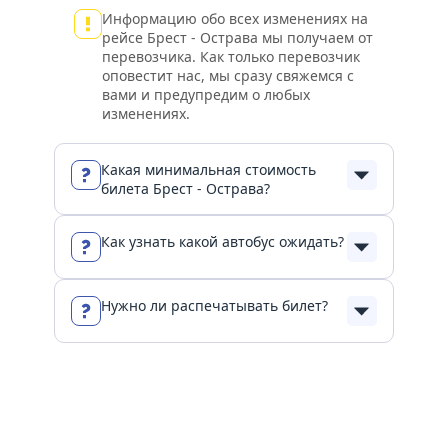
Информацию обо всех изменениях на
рейсе Брест - Острава мы получаем от
перевозчика. Как только перевозчик
оповестит нас, мы сразу свяжемся с
вами и предупредим о любых
изменениях.
Какая минимальная стоимость
билета Брест - Острава?
Как узнать какой автобус ожидать?
Мы везём вас из Брест в Острава с
комфортом и по честным ценам! Всё
просто: выберите дату в поиске и
узнайте точную стоимость билета
Нужно ли распечатывать билет?
Описание автобуса можно уточнить у
прямо сейчас.
перевозчика, позвонив по телефонам,
указанным в билете рейса Брест -
Острава или обратившись в службу
Для посадки в автобус нужно
поддержки VisitTour за день до
предъявить паспорт, билет в
отправления.
распечатанном виде или иметь
возможность предъявить билет в