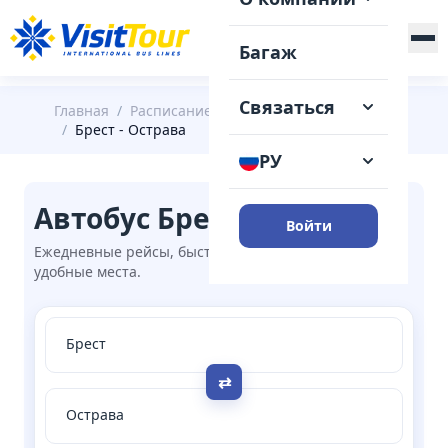
+375 (29) 148-41-31
Багаж
Связаться
Главная
/
Расписание
/
Брест
/
Брест - Острава
РУ
Автобус Брест → Острава
Войти
Ежедневные рейсы, быстрая онлайн-покупка,
удобные места.
⇄