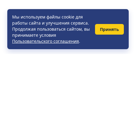
Мы используем файлы cookie для
работы сайта и улучшения сервиса.
Продолжая пользоваться сайтом, вы
Принять
принимаете условия
Пользовательского соглашения
.
УНП 790071296, СОДО «Визит-тур». Зарегистрирован:
Могилевским областным исполнительным комитетом. Дата
регистрации: 08.04.2004. Юридический адрес: Республика
Беларусь, 213826, г. Бобруйск, ул. Пушкина, 151