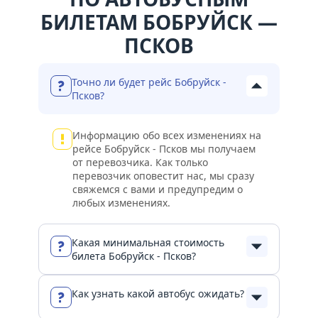
БИЛЕТАМ БОБРУЙСК —
ПСКОВ
Точно ли будет рейс Бобруйск -
Псков?
Информацию обо всех изменениях на
рейсе Бобруйск - Псков мы получаем
от перевозчика. Как только
перевозчик оповестит нас, мы сразу
свяжемся с вами и предупредим о
любых изменениях.
Какая минимальная стоимость
билета Бобруйск - Псков?
Как узнать какой автобус ожидать?
Мы везём вас из Бобруйск в Псков с
комфортом и по честным ценам! Всё