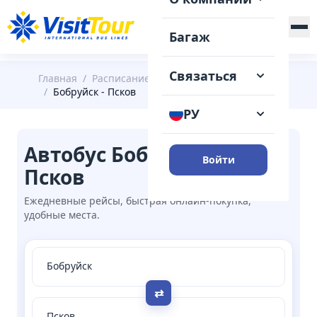
+375 (29) 148-41-31
Багаж
Связаться
Главная
/
Расписание
/
Бобруйск
/
Бобруйск - Псков
РУ
Автобус Бобруйск →
Войти
Псков
Ежедневные рейсы, быстрая онлайн-покупка,
удобные места.
⇄